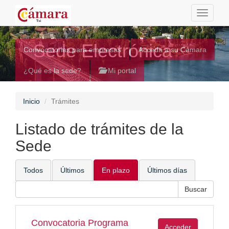
Toggle
navigati
Sede Electrónica
Convocatorias para empresas
Acceda a su Cámara
¿Qué es la sede?
Mi portal
Inicio
Trámites
Listado de trámites de la
Sede
Todos
Últimos
En plazo
Últimos días
Convocatoria Programa
Acceder