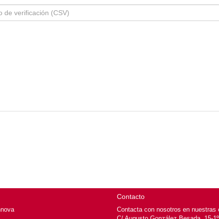
Contacto
nnova
Contacta con nosotros en nuestras o
C/ Augusto González Besada, 15-1º