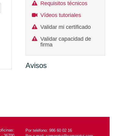
Requisitos técnicos
Vídeos tutoriales
Validar mi certificado
Validar capacidad de
firma
Avisos
ficinas:
Por teléfono:
986 60 02 16
 - 36700
Por e-mail:
camaratui@camaratui.com