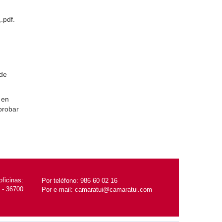
.pdf.
ede
 en
probar
ficinas:
Por teléfono:
986 60 02 16
 - 36700
Por e-mail:
camaratui@camaratui.com