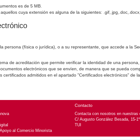
cumentos es de 5 MB.
uellos cuya extensión es alguna de la siguientes: .gif,.jpg,.doc,.docx,
ectrónico
 a la persona (física o jurídica), o a su representante, que accede a la S
stema de acreditación que permite verificar la identidad de una persona,
s y documentos electrónicos que se envíen, de manera que se pueda com
s certificados admitidos en el apartado "Certificados electrónicos" de la
Contacto
nnova
Contacta con nosotros en nuestras o
C/ Augusto González Besada, 15-1º
gital
TUI
 Apoyo al Comercio Minorista