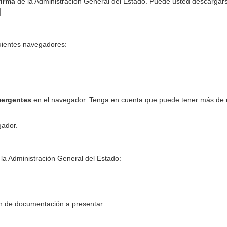
firma
de la Administración General del Estado. Puede usted descargar
guientes navegadores:
mergentes
en el navegador. Tenga en cuenta que puede tener más de
gador.
 la Administración General del Estado:
 de documentación a presentar.