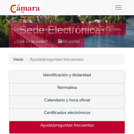
Toggle
navigati
Sede Electrónica
Convocatorias para empresas
Acceda a su Cámara
¿Qué es la sede?
Mi portal
Inicio
Ayuda/preguntas frecuentes
Identificación y titularidad
Normativa
Calendario y hora oficial
Certificados electrónicos
Ayuda/preguntas frecuentes