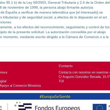
los 95.1 k) de la Ley 58/2003, General Tributaria y 2.4 de la Orden del
8 de noviembre de 1999, la persona abajo firmante autoriza
 España a verificar de manera telemática que [el interesado] se
 tributarias y de seguridad social, a efectos de lo dispuesto en el art.
nciones
vamente, a los efectos del reconocimiento, seguimiento y control de los
jeto de la presente solicitud. La autorización concedida por el abajo
er momento, mediante escrito dirigido a la Cámara de Comercio o a la
Contacto
nnova
Contacta con nosotros en nuestras o
C/ Augusto González Besada, 15-1º
gital
TUI
 Apoyo al Comercio Minorista