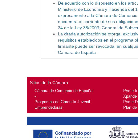
De acuerdo con lo dispuesto en los artícu
Ministerio de Economía y Hacienda del 1
expresamente a la Cámara de Comercio de
encuentra al corriente de sus obligaciones
34 de la Ley 38/2003, General de Subve
La citada autorización se otorga, exclusi
requisitos establecidos en el programa ob
firmante puede ser revocada, en cualqui
Cámara de España
Sitios de la Cámara
Cámara de Comercio de España
Pyme I
-
Xpande
Programas de Garantía Juvenil
Pyme Di
Emprendedoras
Plan de