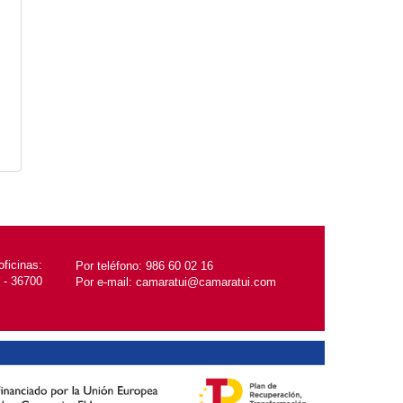
ficinas:
Por teléfono:
986 60 02 16
 - 36700
Por e-mail:
camaratui@camaratui.com