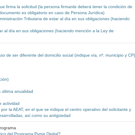
e firma la solicitud (la persona firmante deberá tener la condición de
 documento es obligatorio en caso de Persona Jurídica)
dministración Tributaria de estar al día en sus obligaciones (haciendo
tar al día en sus obligaciones (haciendo mención a la Ley de
o de ser diferente del domicilio social (indique vía, nº, municipio y CP
ción)
a última anualidad
e actividad
por la AEAT, en el que se indique el centro operativo del solicitante y
esarrolladas, así como su antigüedad
programa
tico del Programa Pyme Digital?