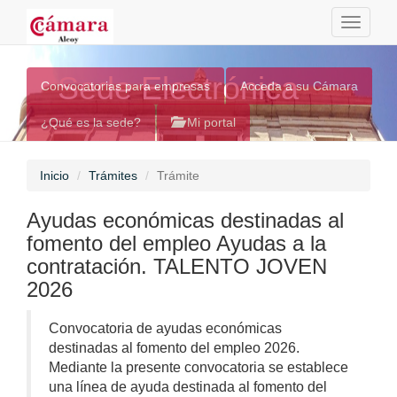
Toggle
navigati
Sede Electrónica
Convocatorias para empresas
Acceda a su Cámara
¿Qué es la sede?
Mi portal
Inicio
Trámites
Trámite
Ayudas económicas destinadas al
fomento del empleo Ayudas a la
contratación. TALENTO JOVEN
2026
Convocatoria de ayudas económicas
destinadas al fomento del empleo 2026.
Mediante la presente convocatoria se establece
una línea de ayuda destinada al fomento del