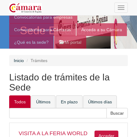
Toggle
navigati
Convocatorias para empresas
Sede Electrónica
Convocatorias para Cámaras
Acceda a su Cámara
¿Qué es la sede?
Mi portal
Inicio
Trámites
Listado de trámites de la
Sede
Todos
Últimos
En plazo
Últimos días
VISITA A LA FERIA WORLD
Acceder