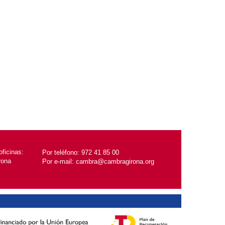
ficinas:
Por teléfono:
972 41 85 00
rona
Por e-mail:
cambra@cambragirona.org