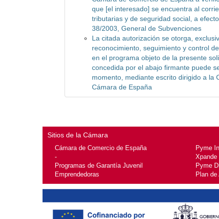
que [el interesado] se encuentra al corri
tributarias y de seguridad social, a efect
38/2003, General de Subvenciones
La citada autorización se otorga, exclusi
reconocimiento, seguimiento y control de 
en el programa objeto de la presente soli
concedida por el abajo firmante puede s
momento, mediante escrito dirigido a la
Cámara de España
Sitios de la Cámara
Cámara de Comercio de España
Pyme I
-
Xpande
Programas de Garantía Juvenil
Pyme Di
Emprendedoras
Plan de