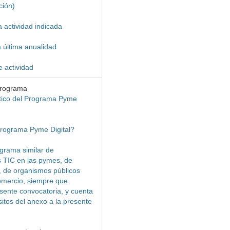
ción)
a actividad indicada
a última anualidad
e actividad
programa
tico del Programa Pyme
Programa Pyme Digital?
grama similar de
s TIC en las pymes, de
 de organismos públicos
omercio, siempre que
esente convocatoria, y cuenta
itos del anexo a la presente