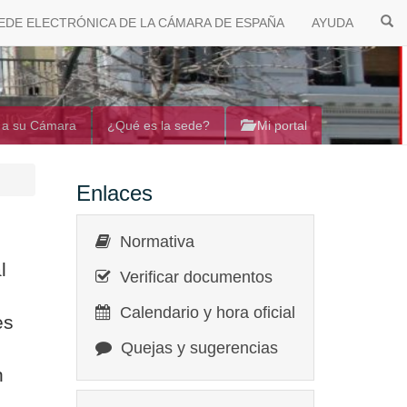
EDE ELECTRÓNICA DE LA CÁMARA DE ESPAÑA
AYUDA
 a su Cámara
¿Qué es la sede?
Mi portal
Enlaces
Normativa
l
Verificar documentos
Calendario y hora oficial
es
Quejas y sugerencias
n