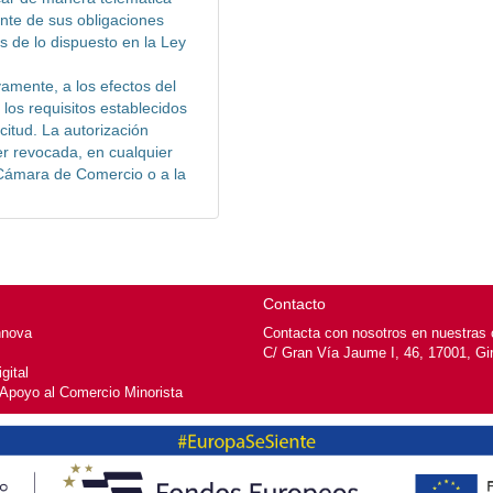
ente de sus obligaciones
os de lo dispuesto en la Ley
vamente, a los efectos del
los requisitos establecidos
citud. La autorización
er revocada, en cualquier
 Cámara de Comercio o a la
Contacto
nnova
Contacta con nosotros en nuestras o
C/ Gran Vía Jaume I, 46, 17001, Gi
gital
 Apoyo al Comercio Minorista