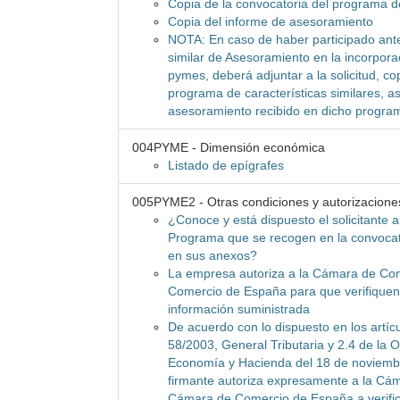
Copia de la convocatoria del programa 
Copia del informe de asesoramiento
NOTA: En caso de haber participado ant
similar de Asesoramiento en la incorpora
pymes, deberá adjuntar a la solicitud, co
programa de características similares, a
asesoramiento recibido en dicho progra
004PYME - Dimensión económica
Listado de epígrafes
005PYME2 - Otras condiciones y autorizacione
¿Conoce y está dispuesto el solicitante a
Programa que se recogen en la convocat
en sus anexos?
La empresa autoriza a la Cámara de Co
Comercio de España para que verifiquen 
información suministrada
De acuerdo con lo dispuesto en los artícu
58/2003, General Tributaria y 2.4 de la O
Economía y Hacienda del 18 de noviembr
firmante autoriza expresamente a la Cá
Cámara de Comercio de España a verific