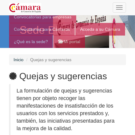
Toggle
navigati
Convocatorias para empresas
Sede Electrónica
Convocatorias para Cámaras
Acceda a su Cámara
¿Qué es la sede?
Mi portal
Inicio
Quejas y sugerencias
Quejas y sugerencias
La formulación de quejas y sugerencias
tienen por objeto recoger las
manifestaciones de insatisfacción de los
usuarios con los servicios prestados y,
también, las iniciativas presentadas para
la mejora de la calidad.