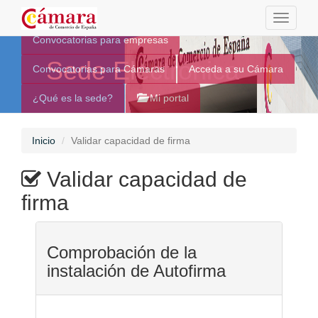
Toggle
navigati
Convocatorias para empresas
Sede Electrónica
Convocatorias para Cámaras
Acceda a su Cámara
¿Qué es la sede?
Mi portal
Inicio
Validar capacidad de firma
Validar capacidad de
firma
Comprobación de la
instalación de Autofirma