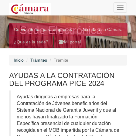
Toggle
navigati
Sede Electrónica
Convocatorias para empresas
Acceda a su Cámara
¿Qué es la sede?
Mi portal
Inicio
Trámites
Trámite
AYUDAS A LA CONTRATACIÓN
DEL PROGRAMA PICE 2024
Ayudas dirigidas a empresas para la
Contratación de Jóvenes beneficiarios del
Sistema Nacional de Garantía Juvenil y que al
menos hayan finalizado la Formación
Específica presencial de cualquier duración
recogida en el MOB impartida por la Cámara de