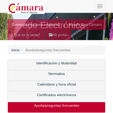
Toggle
navigati
Sede Electrónica
Convocatorias para empresas
Acceda a su Cámara
¿Qué es la sede?
Mi portal
Inicio
Ayuda/preguntas frecuentes
Identificación y titularidad
Normativa
Calendario y hora oficial
Certificados electrónicos
Ayuda/preguntas frecuentes