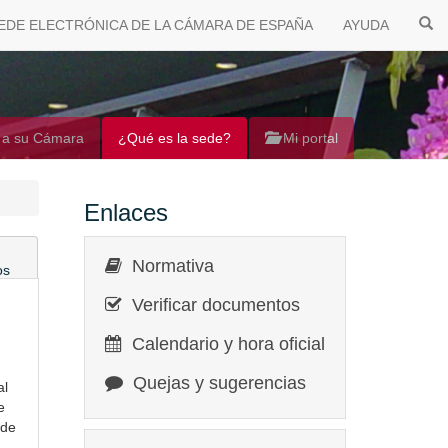
EDE ELECTRÓNICA DE LA CÁMARA DE ESPAÑA
AYUDA
 a su Cámara
¿Qué es la sede?
Mi portal
Enlaces
Normativa
os
Verificar documentos
Calendario y hora oficial
Quejas y sugerencias
al
e
 de