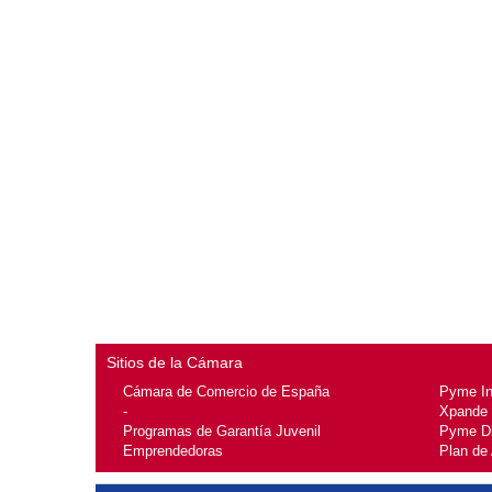
Sitios de la Cámara
Cámara de Comercio de España
Pyme I
-
Xpande
Programas de Garantía Juvenil
Pyme Di
Emprendedoras
Plan de