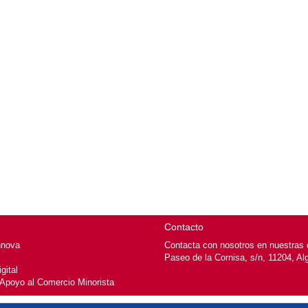
Contacto
nnova
Contacta con nosotros en nuestras o
Paseo de la Cornisa, s/n, 11204, Al
gital
 Apoyo al Comercio Minorista