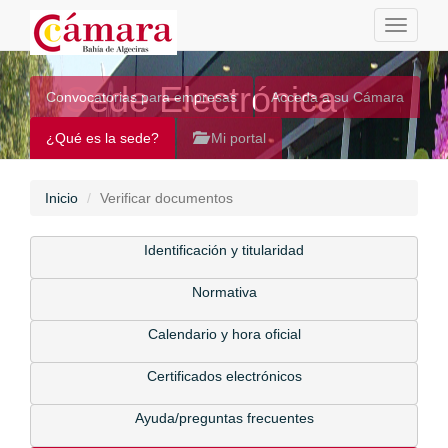
Toggle
navigati
Sede Electrónica
Convocatorias para empresas
Acceda a su Cámara
¿Qué es la sede?
Mi portal
Inicio
Verificar documentos
Identificación y titularidad
Normativa
Calendario y hora oficial
Certificados electrónicos
Ayuda/preguntas frecuentes