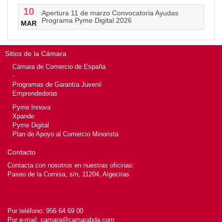
10
Apertura 11 de marzo Convocatoria Ayudas
Programa Pyme Digital 2026
MAR
Sitios de la Cámara
Cámara de Comercio de España
-
Programas de Garantía Juvenil
Emprendedoras
Pyme Innova
Xpande
Pyme Digital
Plan de Apoyo al Comercio Minorista
Contacto
Contacta con nosotros en nuestras oficinas:
Paseo de la Cornisa, s/n, 11204, Algeciras
Por teléfono:
956 64 69 00
Por e-mail:
camara@camarabda.com