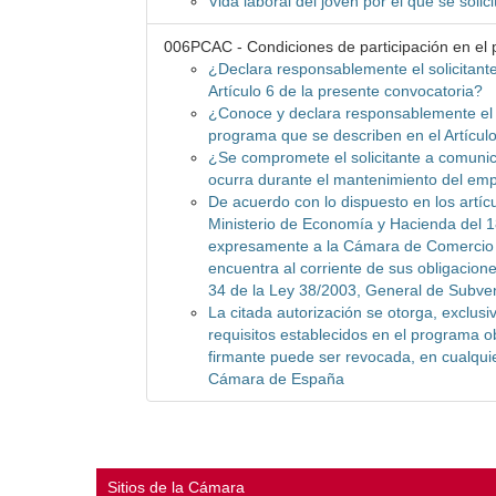
Vida laboral del joven por el que se solic
006PCAC - Condiciones de participación en el
¿Declara responsablemente el solicitante
Artículo 6 de la presente convocatoria?
¿Conoce y declara responsablemente el s
programa que se describen en el Artícul
¿Se compromete el solicitante a comunic
ocurra durante el mantenimiento del em
De acuerdo con lo dispuesto en los artícu
Ministerio de Economía y Hacienda del 1
expresamente a la Cámara de Comercio de
encuentra al corriente de sus obligaciones
34 de la Ley 38/2003, General de Subve
La citada autorización se otorga, exclusi
requisitos establecidos en el programa ob
firmante puede ser revocada, en cualqui
Cámara de España
Sitios de la Cámara