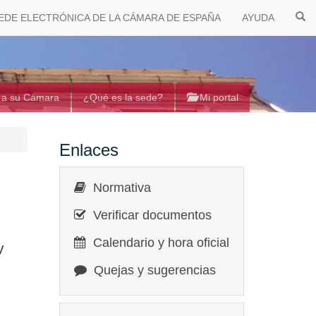
EDE ELECTRÓNICA DE LA CÁMARA DE ESPAÑA
AYUDA
 a su Cámara
¿Qué es la sede?
Mi portal
Enlaces
Normativa
Verificar documentos
Calendario y hora oficial
y
Quejas y sugerencias