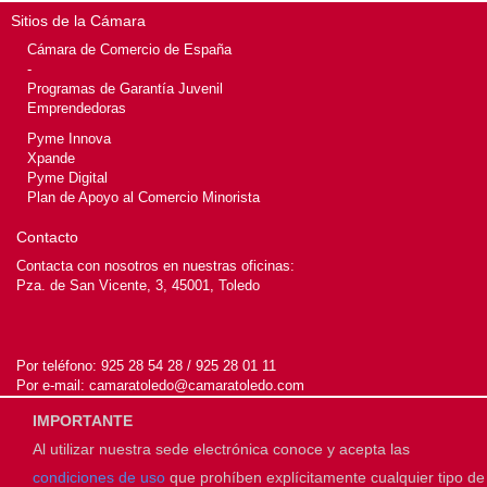
Sitios de la Cámara
Cámara de Comercio de España
-
Programas de Garantía Juvenil
Emprendedoras
Pyme Innova
Xpande
Pyme Digital
Plan de Apoyo al Comercio Minorista
Contacto
Contacta con nosotros en nuestras oficinas:
Pza. de San Vicente, 3, 45001, Toledo
Por teléfono:
925 28 54 28 / 925 28 01 11
Por e-mail:
camaratoledo@camaratoledo.com
IMPORTANTE
Al utilizar nuestra sede electrónica conoce y acepta las
© 2026
Cámara de Toledo
condiciones de uso
que prohíben explícitamente cualquier tipo de