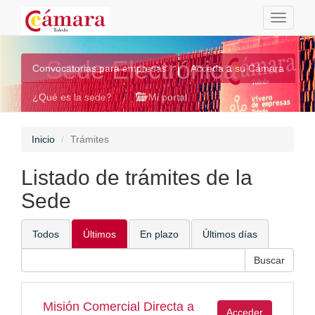
Toggle
navigati
Sede Electrónica
Convocatorias para empresas
Acceda a su Cámara
¿Qué es la sede?
Mi portal
Inicio
Trámites
Listado de trámites de la
Sede
Todos
Últimos
En plazo
Últimos días
Misión Comercial Directa a
Acceder