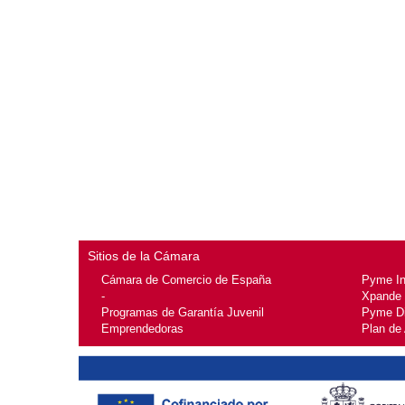
Sitios de la Cámara
Cámara de Comercio de España
Pyme I
-
Xpande
Programas de Garantía Juvenil
Pyme Di
Emprendedoras
Plan de