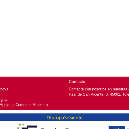
Contacto
nnova
Contacta con nosotros en nuestras o
Pza. de San Vicente, 3, 45001, Tol
gital
 Apoyo al Comercio Minorista