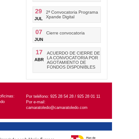
29
2ª Convocatoria Programa
Xpande Digital
JUL
07
Cierre convocatoria
JUN
17
ACUERDO DE CIERRE DE
LA CONVOCATORIA POR
ABR
AGOTAMIENTO DE
FONDOS DISPONIBLES
ficinas:
Por teléfono:
925 28 54 28 / 925 28 01 11
edo
Por e-mail:
camaratoledo@camaratoledo.com