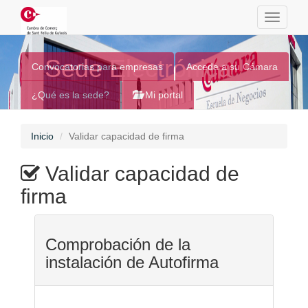
Toggle
navigati
Sede Electrónica
Convocatorias para empresas
Acceda a su Cámara
¿Qué es la sede?
Mi portal
Inicio
Validar capacidad de firma
Validar capacidad de
firma
Comprobación de la
instalación de Autofirma