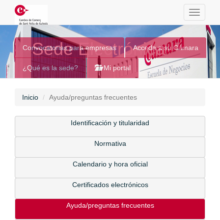
Toggle
navigati
Sede Electrónica
Convocatorias para empresas
Acceda a su Cámara
¿Qué es la sede?
Mi portal
Inicio
Ayuda/preguntas frecuentes
Identificación y titularidad
Normativa
Calendario y hora oficial
Certificados electrónicos
Ayuda/preguntas frecuentes