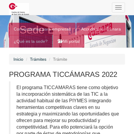
Toggle
navigati
Sede Electrónica
Convocatorias para empresas
Acceda a su Cámara
¿Qué es la sede?
Mi portal
Inicio
Trámites
Trámite
PROGRAMA TICCÁMARAS 2022
El programa TICCAMARAS tiene como objetivo
la incorporación sistemática de las TIC a la
actividad habitual de las PIYMES integrando
herramientas competitivas claves en su
estrategia y maximizando las oportunidades que
ofrecen para mejorar su productividad y
competitividad. Para ello potenciará la opción
por parte de éstas de metodologías que