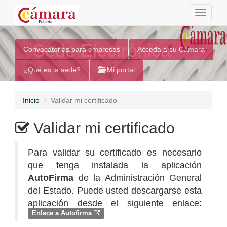
Toggle
navigati
Sede Electrónica
Convocatorias para empresas
Acceda a su Cámara
¿Qué es la sede?
Mi portal
Inicio
Validar mi certificado
Validar mi certificado
Para validar su certificado es necesario
que tenga instalada la aplicación
AutoFirma
de la Administración General
del Estado. Puede usted descargarse esta
aplicación desde el siguiente enlace:
Enlace a Autofirma