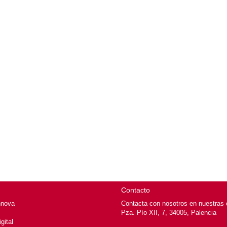
Contacto
nnova
Contacta con nosotros en nuestras o
Pza. Pío XII, 7, 34005, Palencia
gital