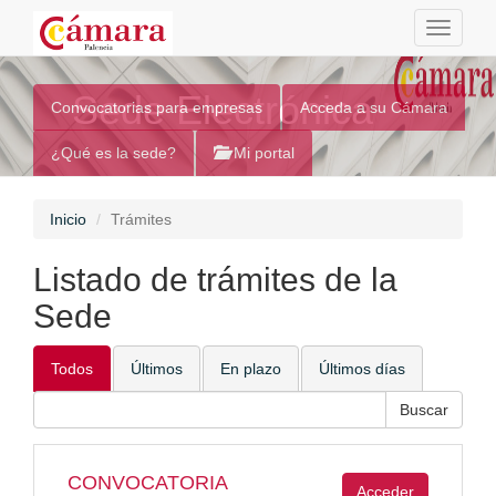
Toggle
navigati
Sede Electrónica
Convocatorias para empresas
Acceda a su Cámara
¿Qué es la sede?
Mi portal
Inicio
Trámites
Listado de trámites de la
Sede
Todos
Últimos
En plazo
Últimos días
CONVOCATORIA
Acceder