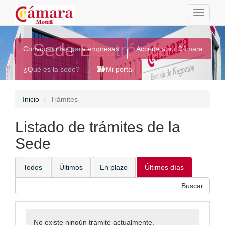
Toggle
navigati
Sede Electrónica
Convocatorias para empresas
Acceda a su Cámara
¿Qué es la sede?
Mi portal
Inicio
Trámites
Listado de trámites de la
Sede
Todos
Últimos
En plazo
Últimos días
No existe ningún trámite actualmente.