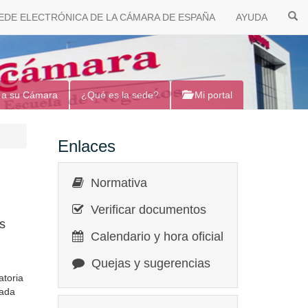
EDE ELECTRÓNICA DE LA CÁMARA DE ESPAÑA
AYUDA
 a su Cámara
¿Qué es la sede?
Mi portal
Enlaces
Normativa
Verificar documentos
as
Calendario y hora oficial
Quejas y sugerencias
atoria
lada