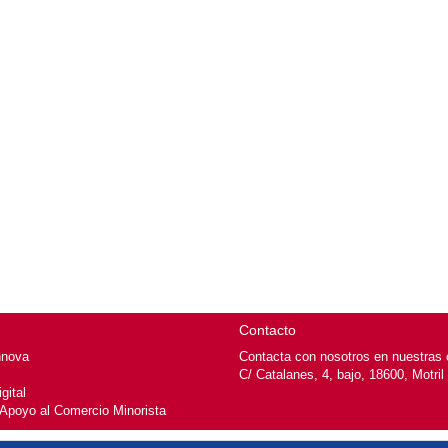
Contacto
nnova
Contacta con nosotros en nuestras o
C/ Catalanes, 4, bajo, 18600, Motril
gital
 Apoyo al Comercio Minorista