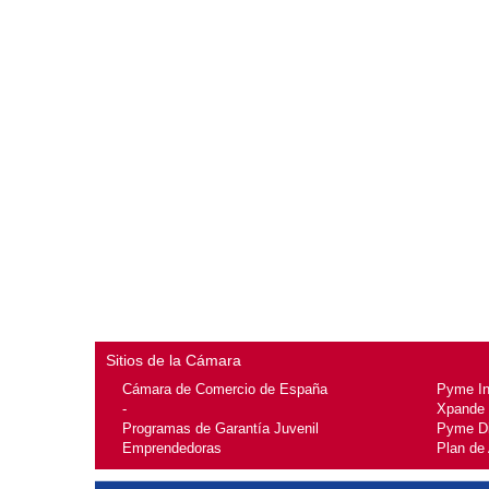
Sitios de la Cámara
Cámara de Comercio de España
Pyme I
-
Xpande
Programas de Garantía Juvenil
Pyme Di
Emprendedoras
Plan de