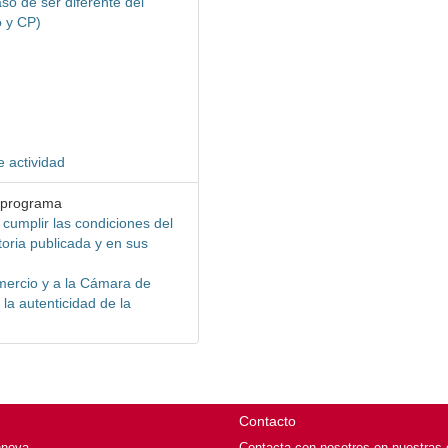
so de ser diferente del
o y CP)
e actividad
l programa
 cumplir las condiciones del
oria publicada y en sus
mercio y a la Cámara de
la autenticidad de la
Contacto
nnova
Contacta con nosotros en nuestras o