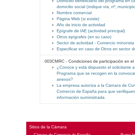
Domicilio beneficiario del programa en ca
domicilio social (indique vía, nº, municipi
Nombre comercial
Página Web (si existe)
Año de inicio de actividad
Epígrafe de IAE (actividad principal)
Otros epígrafes (en su caso)
Sector de actividad - Comercio minorista
Especificar en caso de Otros en sector d
003CMRC - Condiciones de participación en e
¿Conoce y está dispuesto el solicitante a
Programa que se recogen en la convocat
anexos?
La empresa autoriza a la Cámara de Co
Comercio de España para que verifiquen 
información suministrada
Sitios de la Cámara
Cámara de Comercio de España
Pyme I