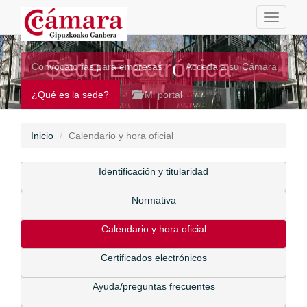
Toggle
navigati
Sede Electrónica
Convocatorias para empresas
Acceda a su Cámara
¿Qué es la sede?
Mi portal
Inicio
Calendario y hora oficial
Identificación y titularidad
Normativa
Calendario y hora oficial
Certificados electrónicos
Ayuda/preguntas frecuentes