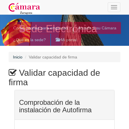
Toggle
navigati
Sede Electrónica
Convocatorias para empresas
Acceda a su Cámara
¿Qué es la sede?
Mi portal
Inicio
Validar capacidad de firma
Validar capacidad de
firma
Comprobación de la
instalación de Autofirma