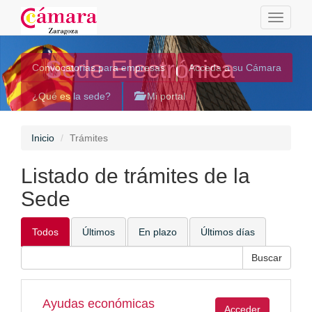
Toggle
navigati
Sede Electrónica
Convocatorias para empresas
Acceda a su Cámara
¿Qué es la sede?
Mi portal
Inicio
Trámites
Listado de trámites de la
Sede
Todos
Últimos
En plazo
Últimos días
Ayudas económicas
Acceder