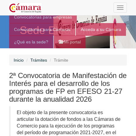
Toggle
navigati
Convocatorias para empresas
Sede Electrónica
Convocatorias para Cámaras
Acceda a su Cámara
¿Qué es la sede?
Mi portal
Inicio
Trámites
Trámite
2ª Convocatoria de Manifestación de
Interés para el desarrollo de los
programas de FP en EFESO 21-27
durante la anualidad 2026
El objeto de la presente convocatoria es
articular la dotación de fondos a las Cámaras de
Comercio para la ejecución de los programas
del período de programación 2021-2027, en el