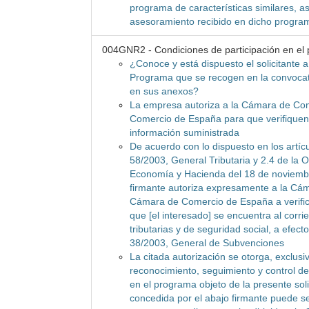
programa de características similares, a
asesoramiento recibido en dicho progra
004GNR2 - Condiciones de participación en el
¿Conoce y está dispuesto el solicitante a
Programa que se recogen en la convocat
en sus anexos?
La empresa autoriza a la Cámara de Co
Comercio de España para que verifiquen 
información suministrada
De acuerdo con lo dispuesto en los artícu
58/2003, General Tributaria y 2.4 de la O
Economía y Hacienda del 18 de noviembr
firmante autoriza expresamente a la Cá
Cámara de Comercio de España a verific
que [el interesado] se encuentra al corri
tributarias y de seguridad social, a efect
38/2003, General de Subvenciones
La citada autorización se otorga, exclusi
reconocimiento, seguimiento y control de 
en el programa objeto de la presente soli
concedida por el abajo firmante puede s