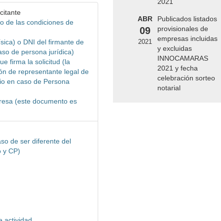
2021
citante
ABR
Publicados listados
o de las condiciones de
provisionales de
09
empresas incluidas
ísica) o DNI del firmante de
2021
y excluidas
caso de persona jurídica)
INNOCAMARAS
 firma la solicitud (la
2021 y fecha
ón de representante legal de
celebración sorteo
rio en caso de Persona
notarial
mpresa (este documento es
so de ser diferente del
o y CP)
e actividad