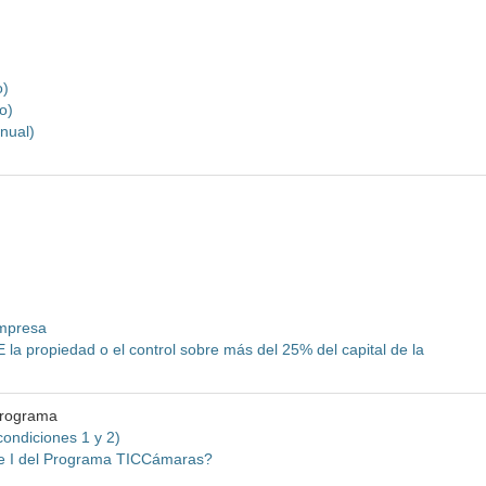
o)
o)
nual)
empresa
a propiedad o el control sobre más del 25% del capital de la
programa
condiciones 1 y 2)
se I del Programa TICCámaras?