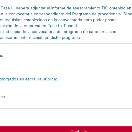
 la Fase II, deberá adjuntar el informe de asesoramiento TIC obtenido en
 en la convocatoria correspondiente del Programa de procedencia. Si s
s requisitos establecidos en la convocatoria para poder pasar
dmisión de la empresa en Fase I + Fase II.
icitud copia de la convocatoria del programa de características
e asesoramiento recibido en dicho programa.
io:
torgados en escritura pública:
ica
Contacto