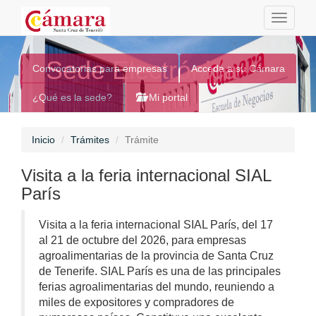
Toggle
navigati
Sede Electrónica
Convocatorias para empresas
Acceda a su Cámara
¿Qué es la sede?
Mi portal
Inicio
Trámites
Trámite
Visita a la feria internacional SIAL
París
Visita a la feria internacional SIAL París, del 17
al 21 de octubre del 2026, para empresas
agroalimentarias de la provincia de Santa Cruz
de Tenerife. SIAL París es una de las principales
ferias agroalimentarias del mundo, reuniendo a
miles de expositores y compradores de