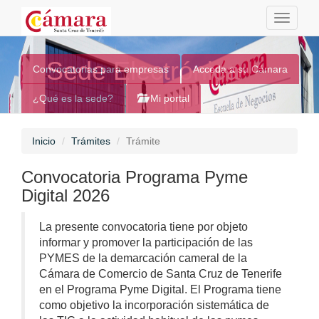
Toggle
navigati
Sede Electrónica
Convocatorias para empresas
Acceda a su Cámara
¿Qué es la sede?
Mi portal
Inicio
Trámites
Trámite
Convocatoria Programa Pyme
Digital 2026
La presente convocatoria tiene por objeto
informar y promover la participación de las
PYMES de la demarcación cameral de la
Cámara de Comercio de Santa Cruz de Tenerife
en el Programa Pyme Digital. El Programa tiene
como objetivo la incorporación sistemática de