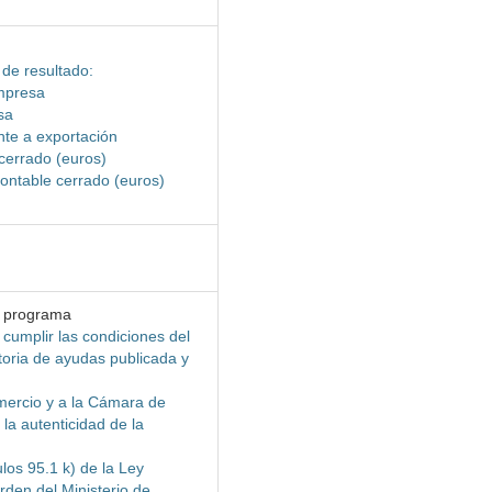
 de resultado:
empresa
sa
nte a exportación
 cerrado (euros)
 contable cerrado (euros)
l programa
 cumplir las condiciones del
oria de ayudas publicada y
mercio y a la Cámara de
la autenticidad de la
los 95.1 k) de la Ley
rden del Ministerio de