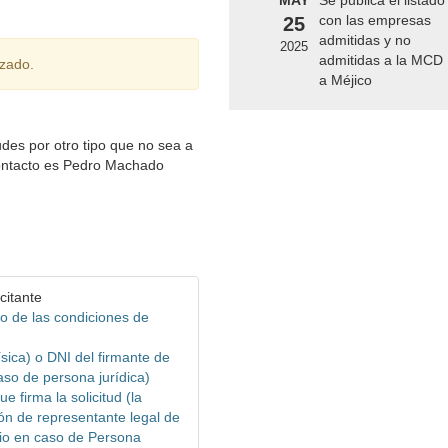
MAY
Se publica el listado
con las empresas
25
admitidas y no
2025
admitidas a la MCD
izado.
a Méjico
udes por otro tipo que no sea a
contacto es Pedro Machado
citante
o de las condiciones de
ísica) o DNI del firmante de
caso de persona jurídica)
 firma la solicitud (la
ón de representante legal de
rio en caso de Persona