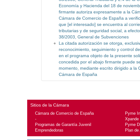
Economía y Hacienda del 18 de noviembr
firmante autoriza expresamente a la Cá
Cámara de Comercio de España a verific
que [el interesado] se encuentra al corri
tributarias y de seguridad social, a efect
38/2003, General de Subvenciones
La citada autorización se otorga, exclusi
reconocimiento, seguimiento y control de 
en el programa objeto de la presente soli
concedida por el abajo firmante puede s
momento, mediante escrito dirigido a la
Cámara de España
Sitios de la Cámara
Cámara de Comercio de España
Pyme I
-
Xpande
Programas de Garantía Juvenil
Pyme Di
Emprendedoras
Plan de