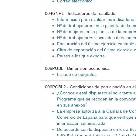
Correo electrónico
004GNRL - Indicadores de resultado
Información para evaluar los indicadores
Nº de trabajadores en la plantilla de la 
Nº de mujeres en la plantilla de la empre
Nº de trabajadores vinculados directame
Facturación del último ejercicio contable
Cifra de exportación del último ejercicio
Países a los que exporta
005PGBL - Dimensión económica
Listado de epígrafes
006PGBL2 - Condiciones de participación en e
¿Conoce y está dispuesto el solicitante a
Programa que se recogen en la convocat
en sus anexos?
La empresa autoriza a la Cámara de Co
Comercio de España para que verifiquen 
información suministrada
De acuerdo con lo dispuesto en los artícu
58/2003, General Tributaria y 2.4 de la O