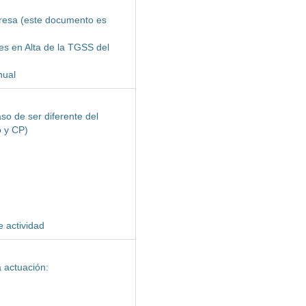
mpresa (este documento es
es en Alta de la TGSS del
nual
so de ser diferente del
o y CP)
e actividad
a actuación: