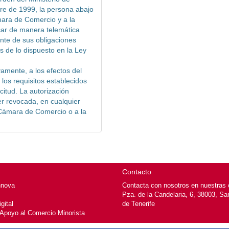
e de 1999, la persona abajo
mara de Comercio y a la
ar de manera telemática
ente de sus obligaciones
os de lo dispuesto en la Ley
vamente, a los efectos del
los requisitos establecidos
citud. La autorización
er revocada, en cualquier
 Cámara de Comercio o a la
Contacto
nnova
Contacta con nosotros en nuestras o
Pza. de la Candelaria, 6, 38003, Sa
gital
de Tenerife
 Apoyo al Comercio Minorista