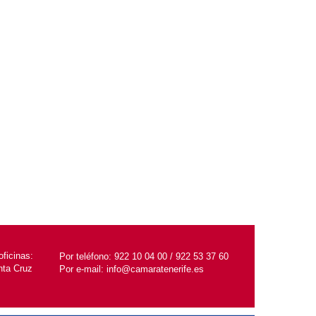
ficinas:
Por teléfono:
922 10 04 00 / 922 53 37 60
nta Cruz
Por e-mail:
info@camaratenerife.es