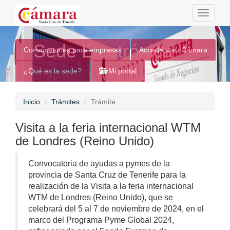
Toggle
navigati
Sede Electrónica
Convocatorias para empresas
Acceda a su Cámara
¿Qué es la sede?
Mi portal
Inicio
Trámites
Trámite
Visita a la feria internacional WTM
de Londres (Reino Unido)
Convocatoria de ayudas a pymes de la
provincia de Santa Cruz de Tenerife para la
realización de la Visita a la feria internacional
WTM de Londres (Reino Unido), que se
celebrará del 5 al 7 de noviembre de 2024, en el
marco del Programa Pyme Global 2024,