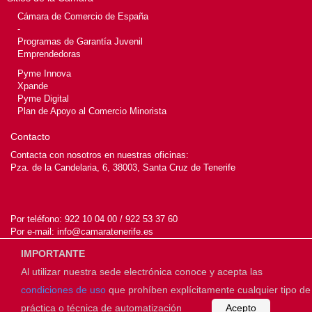
Cámara de Comercio de España
-
Programas de Garantía Juvenil
Emprendedoras
Pyme Innova
Xpande
Pyme Digital
Plan de Apoyo al Comercio Minorista
Contacto
Contacta con nosotros en nuestras oficinas:
Pza. de la Candelaria, 6, 38003, Santa Cruz de Tenerife
Por teléfono:
922 10 04 00 / 922 53 37 60
Por e-mail:
info@camaratenerife.es
IMPORTANTE
Al utilizar nuestra sede electrónica conoce y acepta las
© 2026
Cámara de Tenerife
condiciones de uso
que prohíben explícitamente cualquier tipo de
práctica o técnica de automatización
Acepto