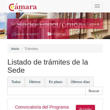
Toggle
navigati
Sede Electrónica
Convocatorias para empresas
Acceda a su Cámara
¿Qué es la sede?
Mi portal
Inicio
Trámites
Listado de trámites de la
Sede
Todos
Últimos
En plazo
Últimos días
Convocatoria del Programa
Acceder