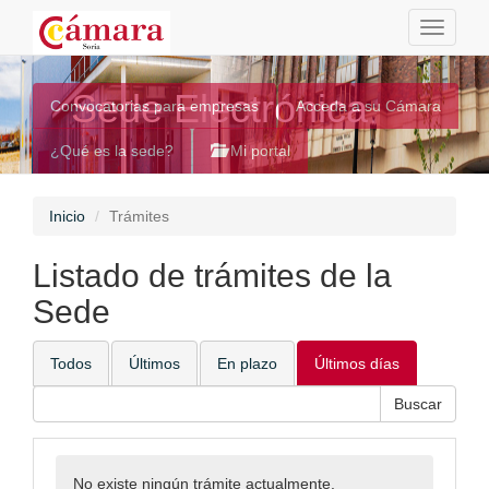
Toggle
navigati
Sede Electrónica
Convocatorias para empresas
Acceda a su Cámara
¿Qué es la sede?
Mi portal
Inicio
Trámites
Listado de trámites de la
Sede
Todos
Últimos
En plazo
Últimos días
No existe ningún trámite actualmente.