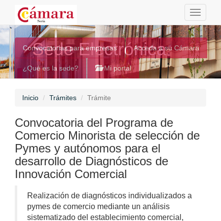
Toggle
navigati
Sede Electrónica
Convocatorias para empresas
Acceda a su Cámara
¿Qué es la sede?
Mi portal
Inicio
Trámites
Trámite
Convocatoria del Programa de
Comercio Minorista de selección de
Pymes y autónomos para el
desarrollo de Diagnósticos de
Innovación Comercial
Realización de diagnósticos individualizados a
pymes de comercio mediante un análisis
sistematizado del establecimiento comercial,