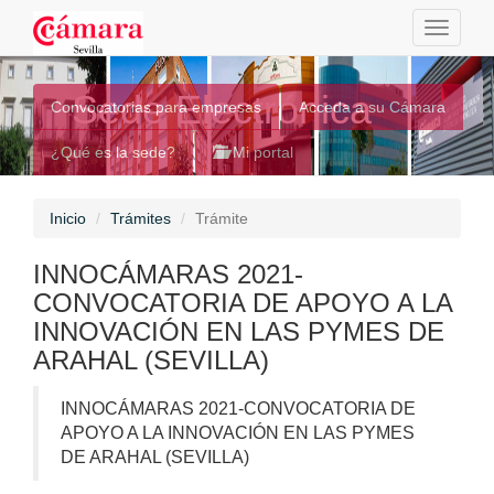
Toggle
navigati
Sede Electrónica
Convocatorias para empresas
Acceda a su Cámara
¿Qué es la sede?
Mi portal
Inicio
Trámites
Trámite
INNOCÁMARAS 2021-
CONVOCATORIA DE APOYO A LA
INNOVACIÓN EN LAS PYMES DE
ARAHAL (SEVILLA)
INNOCÁMARAS 2021-CONVOCATORIA DE
APOYO A LA INNOVACIÓN EN LAS PYMES
DE ARAHAL (SEVILLA)