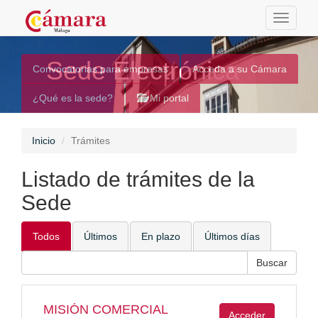
Toggle
navigati
Sede Electrónica
Convocatorias para empresas
Acceda a su Cámara
¿Qué es la sede?
Mi portal
Inicio
Trámites
Listado de trámites de la
Sede
Todos
Últimos
En plazo
Últimos días
MISIÓN COMERCIAL
Acceder