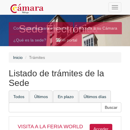
Toggle
navigati
Sede Electrónica
Convocatorias para empresas
Acceda a su Cámara
¿Qué es la sede?
Mi portal
Inicio
Trámites
Listado de trámites de la
Sede
Todos
Últimos
En plazo
Últimos días
VISITA A LA FERIA WORLD
Acceder