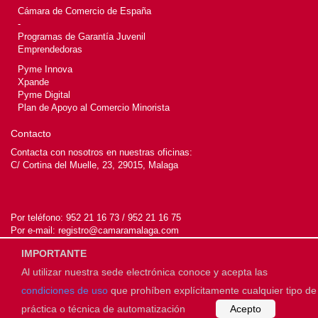
Cámara de Comercio de España
-
Programas de Garantía Juvenil
Emprendedoras
Pyme Innova
Xpande
Pyme Digital
Plan de Apoyo al Comercio Minorista
Contacto
Contacta con nosotros en nuestras oficinas:
C/ Cortina del Muelle, 23, 29015, Malaga
Por teléfono:
952 21 16 73 / 952 21 16 75
Por e-mail:
registro@camaramalaga.com
IMPORTANTE
Al utilizar nuestra sede electrónica conoce y acepta las
© 2026
Cámara de Málaga
condiciones de uso
que prohíben explícitamente cualquier tipo de
práctica o técnica de automatización
Acepto