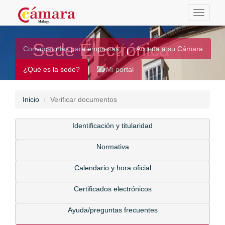
Toggle
navigati
Sede Electrónica
Convocatorias para empresas
Acceda a su Cámara
¿Qué es la sede?
Mi portal
Inicio
Verificar documentos
Identificación y titularidad
Normativa
Calendario y hora oficial
Certificados electrónicos
Ayuda/preguntas frecuentes