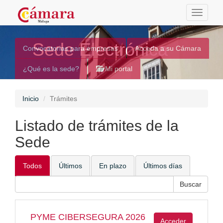
Toggle
navigati
Sede Electrónica
Convocatorias para empresas
Acceda a su Cámara
¿Qué es la sede?
Mi portal
Inicio
Trámites
Listado de trámites de la
Sede
Todos
Últimos
En plazo
Últimos días
PYME CIBERSEGURA 2026
Acceder