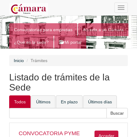
Toggle
navigati
Sede Electrónica
Convocatorias para empresas
Acceda a su Cámara
¿Qué es la sede?
Mi portal
Inicio
Trámites
Listado de trámites de la
Sede
Todos
Últimos
En plazo
Últimos días
CONVOCATORIA PYME
Acceder