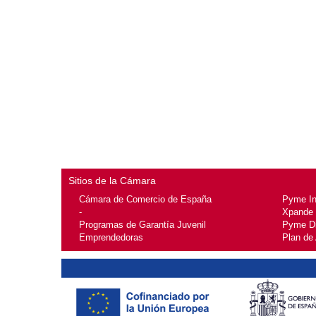
Sitios de la Cámara
Cámara de Comercio de España
Pyme I
-
Xpande
Programas de Garantía Juvenil
Pyme Di
Emprendedoras
Plan de