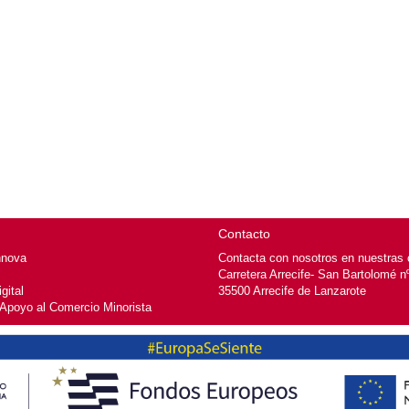
Contacto
nnova
Contacta con nosotros en nuestras o
Carretera Arrecife- San Bartolomé n
gital
35500 Arrecife de Lanzarote
 Apoyo al Comercio Minorista