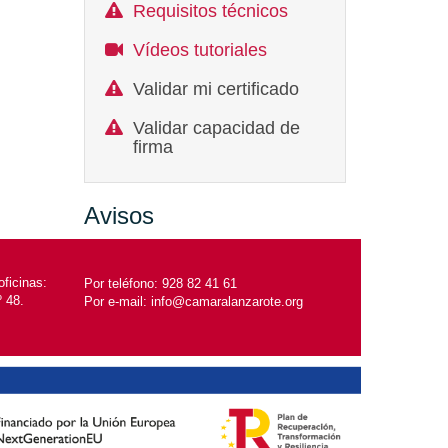
Requisitos técnicos
Vídeos tutoriales
Validar mi certificado
Validar capacidad de
firma
Avisos
ficinas:
Por teléfono:
928 82 41 61
º 48.
Por e-mail:
info@camaralanzarote.org