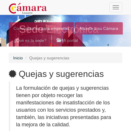
Toggle
navigati
Sede Electrónica
Convocatorias para empresas
Acceda a su Cámara
¿Qué es la sede?
Mi portal
Inicio
Quejas y sugerencias
Quejas y sugerencias
La formulación de quejas y sugerencias
tienen por objeto recoger las
manifestaciones de insatisfacción de los
usuarios con los servicios prestados y,
también, las iniciativas presentadas para
la mejora de la calidad.