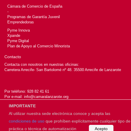
Cámara de Comercio de España
-
Programas de Garantía Juvenil
Emprendedoras
Pyme Innova
Xpande
Pyme Digital
Plan de Apoyo al Comercio Minorista
Contacto
Contacta con nosotros en nuestras oficinas:
Carretera Arrecife- San Bartolomé nº 48. 35500 Arrecife de Lanzarote
Por teléfono:
928 82 41 61
Por e-mail:
info@camaralanzarote.org
IMPORTANTE
Al utilizar nuestra sede electrónica conoce y acepta las
© 2026
Cámara de Lanzarote
condiciones de uso
que prohíben explícitamente cualquier tipo de
práctica o técnica de automatización
Acepto