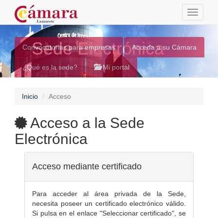
Toggle
navigati
Sede Electrónica
Convocatorias para empresas
Acceda a su Cámara
¿Qué es la sede?
Mi portal
Inicio
Acceso
Acceso a la Sede
Electrónica
Acceso mediante certificado
Para acceder al área privada de la Sede,
necesita poseer un certificado electrónico válido.
Si pulsa en el enlace "Seleccionar certificado", se