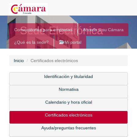
Sede Electrónica
Convocatorias para empresas
Acceda a su Cámara
¿Qué es la sede?
Mi portal
Inicio
Certificados electrónicos
Identificación y titularidad
Normativa
Calendario y hora oficial
Certificados electrónicos
Ayuda/preguntas frecuentes