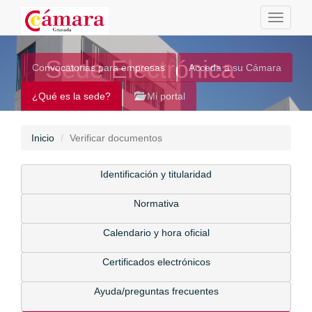
Toggle
navigati
Sede Electrónica
Convocatorias para empresas
Acceda a su Cámara
¿Qué es la sede?
Mi portal
Inicio
Verificar documentos
Identificación y titularidad
Normativa
Calendario y hora oficial
Certificados electrónicos
Ayuda/preguntas frecuentes